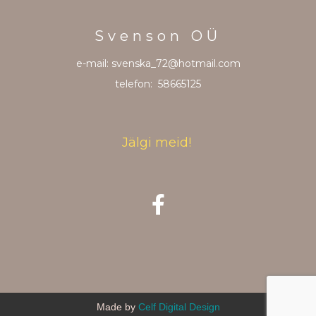
Svenson OÜ
e-mail: svenska_72@hotmail.com
telefon: 58665125
Jälgi meid!
Made by
Celf Digital Design