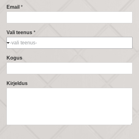
Email
*
Vali teenus
*
-vali teenus-
Kogus
Kirjeldus